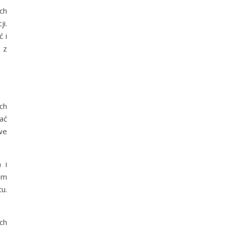
ch
i.
 i
 z
ch
kać
we
 i
em
u.
ch