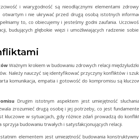
ciwość i wiarygodność są nieodłącznymi elementami zdrowy
 otwartym i nie ukrywać przed drugą osobą istotnych informacj
ełniamy to, co obiecujemy i jesteśmy godni zaufania. Uczciwość
i, budujących głębokie więzi i umożliwiających radzenie sobie
fliktami
któw
Ważnym krokiem w budowaniu zdrowych relacji międzyludzki
tów. Należy nauczyć się identyfikować przyczyny konfliktów i szu
arta komunikacja, empatia i gotowość do kompromisu są kluczo
romisu
Drugim istotnym aspektem jest umiejętność słuchania
zwala zrozumieć drugą osobę i jej potrzeby, co jest fundament
st kluczowe w sytuacjach, gdy różnice zdań prowadzą do konflikt
sprzyja budowaniu trwałych i satysfakcjonujących relacji.
tatnim elementem jest umiejętność budowania konstruktywny