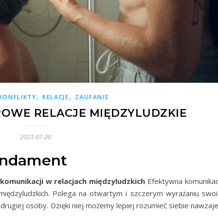
,
,
KONFLIKTY
RELACJE
ZAUFANIE
OWE RELACJE MIĘDZYLUDZKIE
2023-07-20
undament
komunikacji w relacjach międzyludzkich
Efektywna komunikac
 międzyludzkich. Polega na otwartym i szczerym wyrażaniu swoi
c drugiej osoby. Dzięki niej możemy lepiej rozumieć siebie nawza