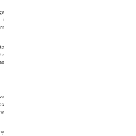
ga
 i
am
to
że
as
wa
do
na
my