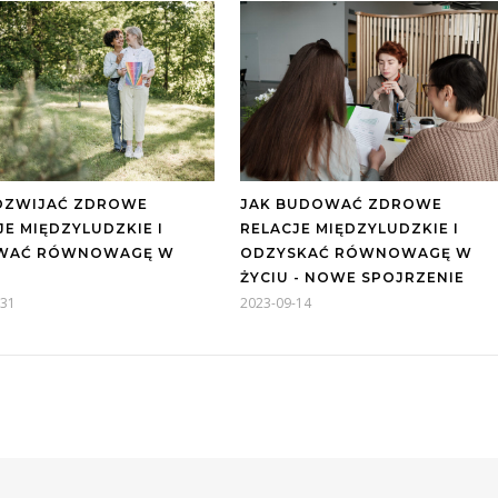
JAK BUDOWAĆ ZDROWE
OZWIJAĆ ZDROWE
RELACJE MIĘDZYLUDZKIE I
JE MIĘDZYLUDZKIE I
ODZYSKAĆ RÓWNOWAGĘ W
WAĆ RÓWNOWAGĘ W
ŻYCIU - NOWE SPOJRZENIE
2023-09-14
-31