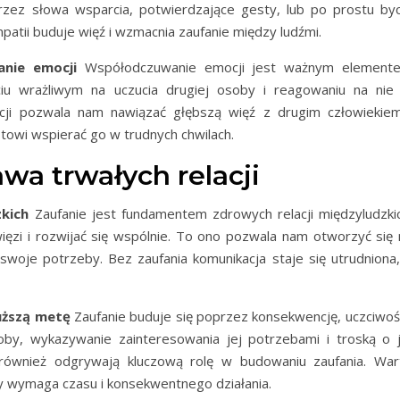
przez słowa wsparcia, potwierdzające gesty, lub po prostu byc
mpatii buduje więź i wzmacnia zaufanie między ludźmi.
nie emocji
Współodczuwanie emocji jest ważnym element
ciu wrażliwym na uczucia drugiej osoby i reagowaniu na nie
ji pozwala nam nawiązać głębszą więź z drugim człowiekiem
otowi wspierać go w trudnych chwilach.
wa trwałych relacji
kich
Zaufanie jest fundamentem zdrowych relacji międzyludzkic
ęzi i rozwijać się wspólnie. To ono pozwala nam otworzyć się 
 swoje potrzeby. Bez zaufania komunikacja staje się utrudniona,
uższą metę
Zaufanie buduje się poprzez konsekwencję, uczciwość
oby, wykazywanie zainteresowania jej potrzebami i troską o j
 również odgrywają kluczową rolę w budowaniu zaufania. War
ry wymaga czasu i konsekwentnego działania.