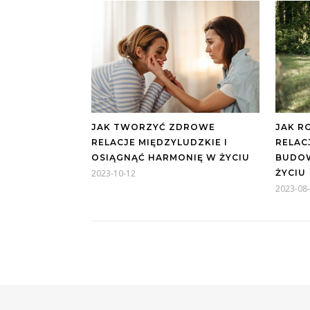
JAK TWORZYĆ ZDROWE
JAK R
RELACJE MIĘDZYLUDZKIE I
RELAC
OSIĄGNĄĆ HARMONIĘ W ŻYCIU
BUDO
2023-10-12
ŻYCIU
2023-08