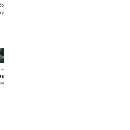
ób
ry
E
JE
EM