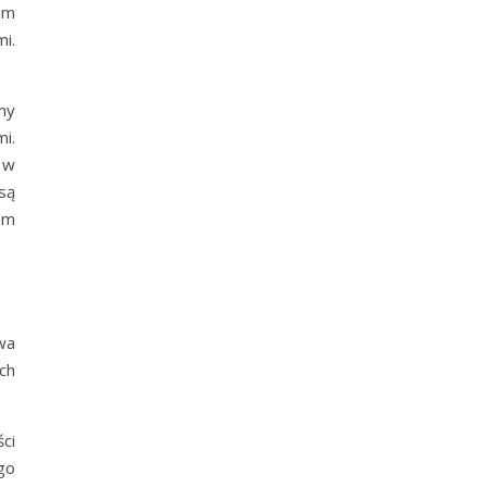
am
i.
my
i.
 w
są
am
wa
ch
ci
go