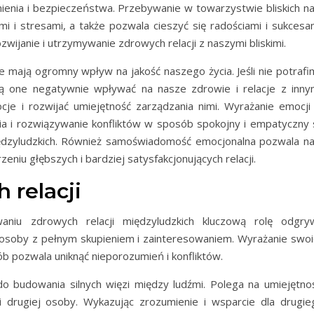
ienia i bezpieczeństwa. Przebywanie w towarzystwie bliskich n
 i stresami, a także pozwala cieszyć się radościami i sukcesam
wijanie i utrzymywanie zdrowych relacji z naszymi bliskimi.
mają ogromny wpływ na jakość naszego życia. Jeśli nie potrafi
 one negatywnie wpływać na nasze zdrowie i relacje z innym
je i rozwijać umiejętność zarządzania nimi. Wyrażanie emocji
a i rozwiązywanie konfliktów w sposób spokojny i empatyczny 
iędzyludzkich. Również samoświadomość emocjonalna pozwala n
rzeniu głębszych i bardziej satysfakcjonujących relacji.
relacji
iu zdrowych relacji międzyludzkich kluczową rolę odgry
j osoby z pełnym skupieniem i zainteresowaniem. Wyrażanie swoi
ób pozwala uniknąć nieporozumień i konfliktów.
o budowania silnych więzi między ludźmi. Polega na umiejętnoś
i drugiej osoby. Wykazując zrozumienie i wsparcie dla drugie