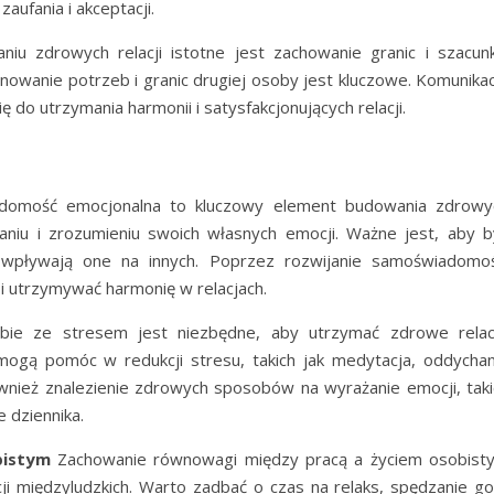
ufania i akceptacji.
u zdrowych relacji istotne jest zachowanie granic i szacunk
nowanie potrzeb i granic drugiej osoby jest kluczowe. Komunikac
ę do utrzymania harmonii i satysfakcjonujących relacji.
omość emocjonalna to kluczowy element budowania zdrowy
waniu i zrozumieniu swoich własnych emocji. Ważne jest, aby b
 wpływają one na innych. Poprzez rozwijanie samoświadomoś
i utrzymywać harmonię w relacjach.
ie ze stresem jest niezbędne, aby utrzymać zdrowe relac
e mogą pomóc w redukcji stresu, takich jak medytacja, oddychan
ównież znalezienie zdrowych sposobów na wyrażanie emocji, taki
 dziennika.
bistym
Zachowanie równowagi między pracą a życiem osobist
ji międzyludzkich. Warto zadbać o czas na relaks, spędzanie go