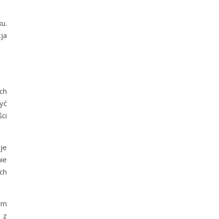
u.
ja
ch
yć
ci
je
ie
ch
ym
 z