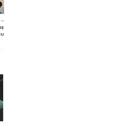
E
JE
IU