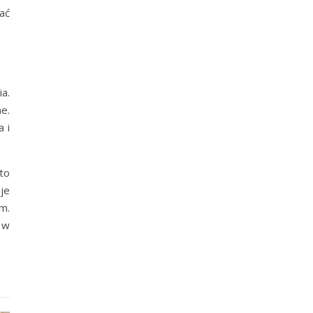
żać
a.
e.
 i
to
je
m.
 w