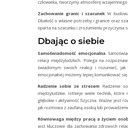
człowieka, tworzymy atmosferę wzajemnego za
Zachowanie granic i szacunek
W budowani
Dbałość o własne potrzeby i granice oraz sza
oparta na szacunku i zrozumieniu przyczynia si
Dbając o siebie
Samoświadomość emocjonalna
Samoświad
relacji międzyludzkich. Polega na rozpozna
świadomym swoich reakcji i rozumieć, jak
emocjonalnej możemy lepiej komunikować się 
Radzenie sobie ze stresem
Radzenie sob
międzyludzkie. Istnieje wiele technik, któr
głębokie i aktywność fizyczna. Ważne jest r
jak rozmowa z zaufaną osobą lub prowadzenie
Równowaga między pracą a życiem oso
jest kluczowe dla zachowania zdrowych relac