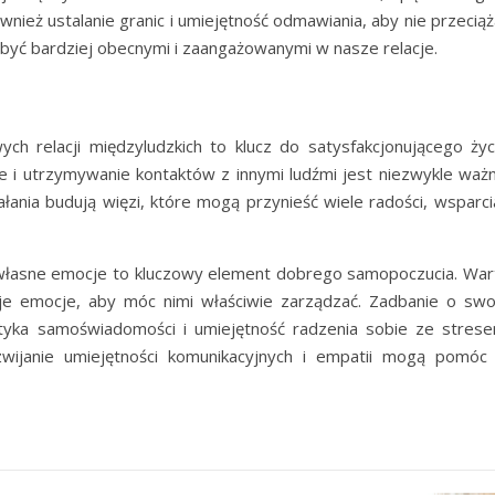
również ustalanie granic i umiejętność odmawiania, aby nie przecią
yć bardziej obecnymi i zaangażowanymi w nasze relacje.
h relacji międzyludzkich to klucz do satysfakcjonującego życi
 i utrzymywanie kontaktów z innymi ludźmi jest niezwykle ważn
ania budują więzi, które mogą przynieść wiele radości, wsparcia
łasne emocje to kluczowy element dobrego samopoczucia. War
e emocje, aby móc nimi właściwie zarządzać. Zadbanie o swo
ktyka samoświadomości i umiejętność radzenia sobie ze strese
zwijanie umiejętności komunikacyjnych i empatii mogą pomóc